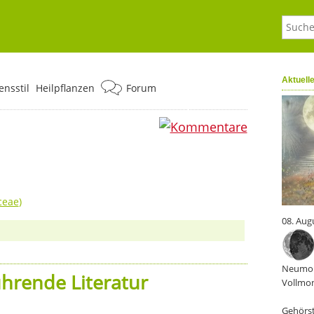
Aktuell
nsstil
Heilpflanzen
Forum
0
ceae
)
08. Aug
Neumon
hrende Literatur
Vollmon
Gehörst