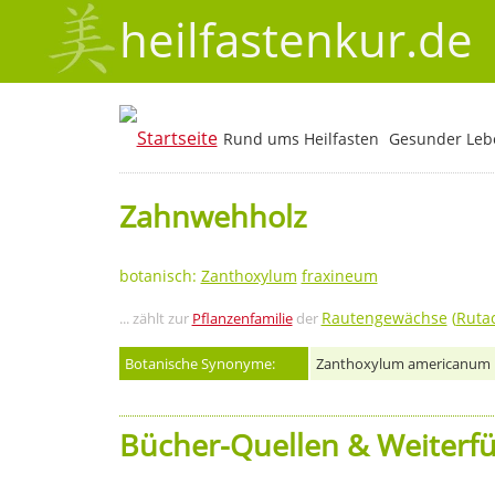
heilfastenkur.de
Rund ums Heilfasten
Gesunder Lebe
Zahnwehholz
botanisch:
Zanthoxylum
fraxineum
Rautengewächse
(
Ruta
... zählt zur
Pflanzenfamilie
der
Botanische Synonyme:
Zanthoxylum americanum
Bücher-Quellen & Weiterfü