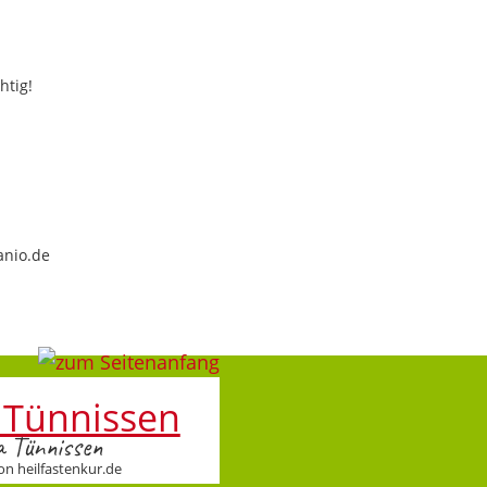
htig!
anio.de
a Tünnissen
on heilfastenkur.de