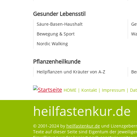
Gesunder Lebensstil
Säure-Basen-Haushalt
Ge
Bewegung & Sport
Wa
Nordic Walking
Pflanzenheilkunde
Heilpflanzen und Kräuter von A-Z
Be
HOME
|
Kontakt
|
Impressum
|
Dat
heilfastenkur.de
© 2001-2024 by
heilfastenkur.de
und Lizenzgebern.
Texte auf dieser Seite sind Eigentum der jeweilig