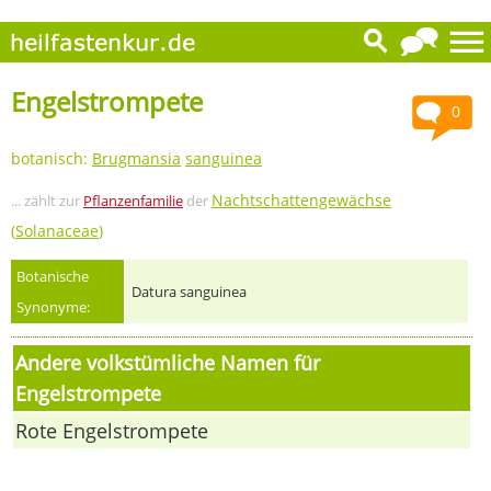
Engelstrompete
0
botanisch:
Brugmansia
sanguinea
Nachtschattengewächse
... zählt zur
Pflanzenfamilie
der
(
Solanaceae
)
Botanische
Datura sanguinea
Synonyme:
Andere volkstümliche Namen für
Engelstrompete
Rote Engelstrompete