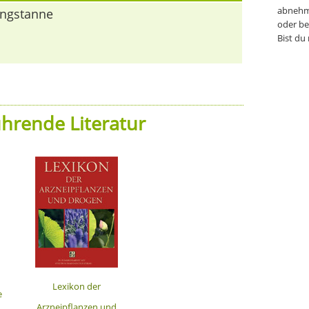
abnehm
ingstanne
oder be
Bist du
hrende Literatur
Lexikon der
e
Arzneipflanzen und