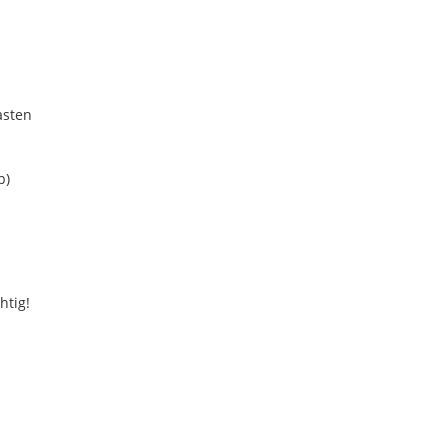
asten
b)
htig!