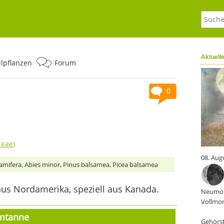
Aktuell
ilpflanzen
Forum
0
ceae
)
08. Aug
samifera, Abies minor, Pinus balsamea, Picea balsamea
us Nordamerika, speziell aus Kanada.
Neumon
Vollmon
amtanne
Gehörst