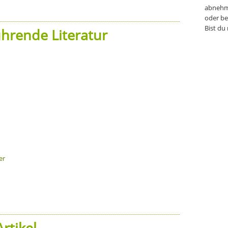
abnehm
oder be
Bist du
hrende Literatur
er
rtikel