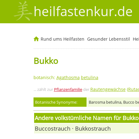
heilfastenkur.de
Rund ums Heilfasten
Gesunder Lebensstil
He
Bukko
botanisch:
Agathosma
betulina
Rautengewächse
(
Ruta
... zählt zur
Pflanzenfamilie
der
Botanische Synonyme:
Barosma betulina, Bucco be
Andere volkstümliche Namen für Bukko
Buccostrauch · Bukkostrauch