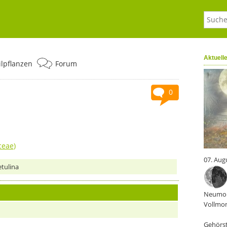
Aktuell
ilpflanzen
Forum
0
ceae
)
07. Aug
tulina
Neumon
Vollmon
Gehörst