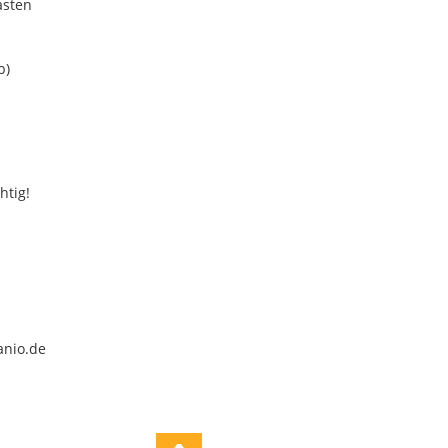
asten
b)
htig!
anio.de