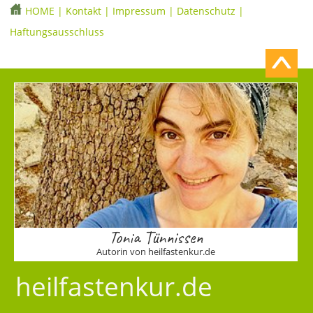
HOME
|
Kontakt
|
Impressum
|
Datenschutz
|
Haftungsausschluss
Tonia Tünnissen
Autorin von heilfastenkur.de
heilfastenkur.de