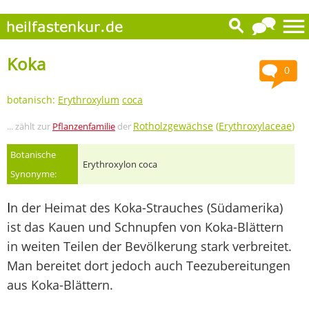
Koka
0
botanisch:
Erythroxylum
coca
Rotholzgewächse
(
Erythroxylaceae
)
... zählt zur
Pflanzenfamilie
der
Botanische
Erythroxylon coca
Synonyme:
I
n der Heimat des Koka-Strauches (Südamerika)
ist das Kauen und Schnupfen von Koka-Blättern
in weiten Teilen der Bevölkerung stark verbreitet.
Man bereitet dort jedoch auch Teezubereitungen
aus Koka-Blättern.