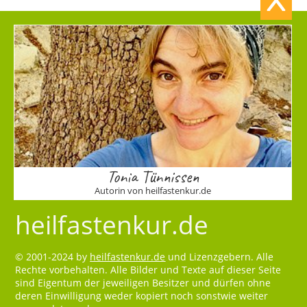
Tonia Tünnissen
Autorin von heilfastenkur.de
heilfastenkur.de
© 2001-2024 by
heilfastenkur.de
und Lizenzgebern. Alle
Rechte vorbehalten. Alle Bilder und Texte auf dieser Seite
sind Eigentum der jeweiligen Besitzer und dürfen ohne
deren Einwilligung weder kopiert noch sonstwie weiter