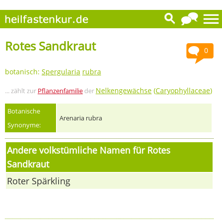
Rotes Sandkraut
0
botanisch:
Spergularia
rubra
Nelkengewächse
(
Caryophyllaceae
)
... zählt zur
Pflanzenfamilie
der
Botanische
Arenaria rubra
Synonyme:
Andere volkstümliche Namen für Rotes
Sandkraut
Roter Spärkling