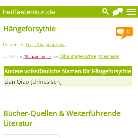
Hängeforsythie
0
botanisch:
Forsythia
suspensa
Ölbaumgewächse
(
Oleaceae
)
... zählt zur
Pflanzenfamilie
der
Andere volkstümliche Namen für Hängeforsythie
Lian Qiao [chinesisch]
Bücher-Quellen & Weiterführende
Literatur