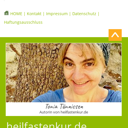
HOME
|
Kontakt
|
Impressum
|
Datenschutz
|
Haftungsausschluss
Tonia Tünnissen
Autorin von heilfastenkur.de
heilfastenkur.de