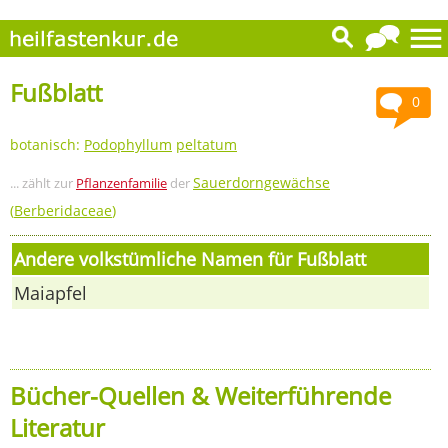
Fußblatt
0
botanisch:
Podophyllum
peltatum
Sauerdorngewächse
... zählt zur
Pflanzenfamilie
der
(
Berberidaceae
)
Andere volkstümliche Namen für Fußblatt
Maiapfel
Bücher-Quellen & Weiterführende
Literatur