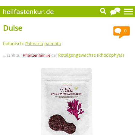
Dulse
0
botanisch:
Palmaria
palmata
Rotalgengewächse
(
Rhodophyta
)
... zählt zur
Pflanzenfamilie
der