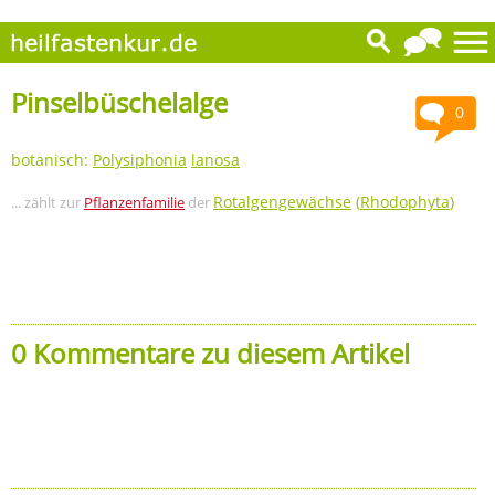
Pinselbüschelalge
0
botanisch:
Polysiphonia
lanosa
Rotalgengewächse
(
Rhodophyta
)
... zählt zur
Pflanzenfamilie
der
0 Kommentare zu diesem Artikel