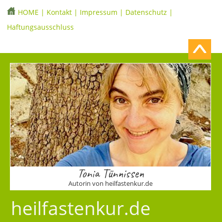
HOME
|
Kontakt
|
Impressum
|
Datenschutz
|
Haftungsausschluss
Tonia Tünnissen
Autorin von heilfastenkur.de
heilfastenkur.de