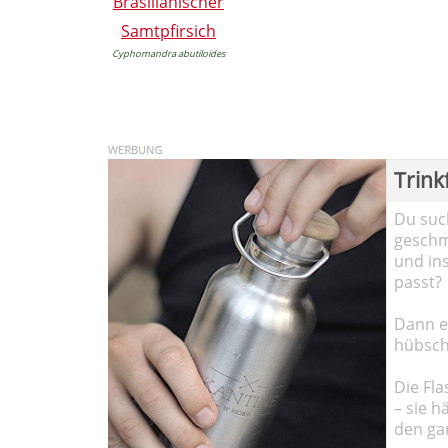
Brasilianischer
Samtpfirsich
Cyphomandra abutiloides
Trink
Du such
geschma
und in
passt?
Dann em
hübsch
Die Fla
– sie h
den ga