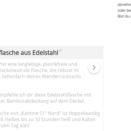
abnehm
oder be
Bist du
*
flasche aus Edelstahl
st eine langlebige, plastikfreie und
cksneutrale Flasche, die robust ist
s Seitenfach deines Wanderrucksacks
pfehle ich dir diese Edelstahlflasche mit
er Bambusabdeckung auf dem Deckel.
sche von „Kantine 51° Nord“ ist doppelwandig
ält Heißes bis zu 10 Stunden heiß und Kaltes
nzen Tag kühl.