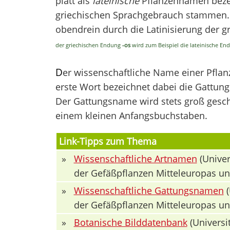
platt als
lateinische
Pflanzennamen bezei
griechischen Sprachgebrauch stammen. V
obendrein durch die Latinisierung der 
der griechischen Endung
-os
wird zum Beispiel die lateinische E
D
er wissenschaftliche Name einer Pfla
erste Wort bezeichnet dabei die Gattung 
Der Gattungsname wird stets groß geschr
einem kleinen Anfangsbuchstaben.
Link-Tipps zum Thema
»
Wissenschaftliche Artnamen
(Univer
der Gefäßpflanzen Mitteleuropas u
»
Wissenschaftliche Gattungsnamen
(
der Gefäßpflanzen Mitteleuropas u
»
Botanische Bilddatenbank
(Universit