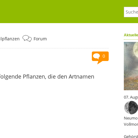
Aktuell
ilpflanzen
Forum
0
folgende Pflanzen, die den Artnamen
07. Aug
Neumon
Vollmon
Gehörst