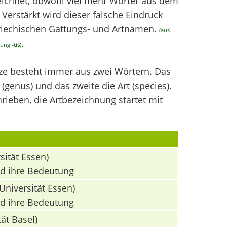
chnet, obwohl viel mehr Wörter aus dem
erstärkt wird dieser falsche Eindruck
griechischen Gattungs- und Artnamen.
(aus
.
ndung
-us
)
nze besteht immer aus zwei Wörtern. Das
(genus) und das zweite die Art (species).
ieben, die Artbezeichnung startet mit
sität Essen)
nd ihre Bedeutung
Universität Essen)
nd ihre Bedeutung
ät Basel)