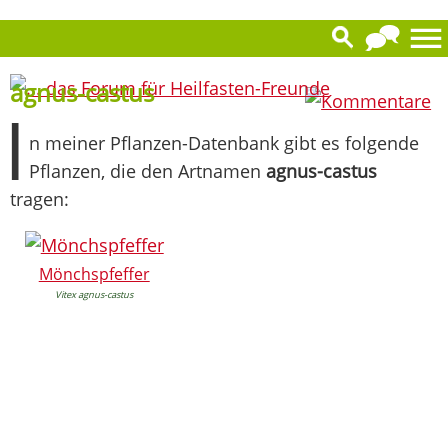
0
agnus-castus
I
n meiner Pflanzen-Datenbank gibt es folgende
Pflanzen, die den Artnamen
agnus-castus
tragen:
Mönchspfeffer
Vitex agnus-castus