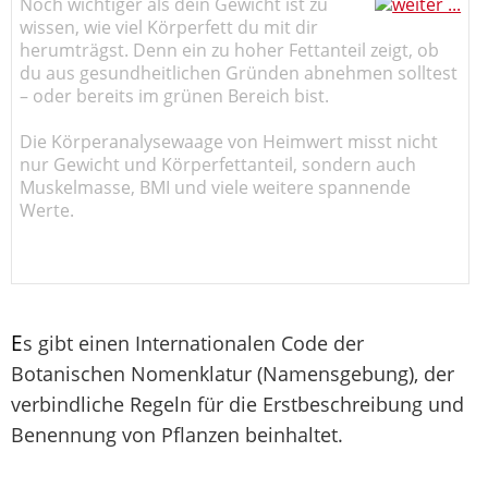
Noch wichtiger als dein Gewicht ist zu
wissen, wie viel Körperfett du mit dir
herumträgst. Denn ein zu hoher Fettanteil zeigt, ob
du aus gesundheitlichen Gründen abnehmen solltest
– oder bereits im grünen Bereich bist.
Die Körperanalysewaage von Heimwert misst nicht
nur Gewicht und Körperfettanteil, sondern auch
Muskelmasse, BMI und viele weitere spannende
Werte.
E
s gibt einen Internationalen Code der
Botanischen Nomenklatur (Namensgebung), der
verbindliche Regeln für die Erstbeschreibung und
Benennung von Pflanzen beinhaltet.