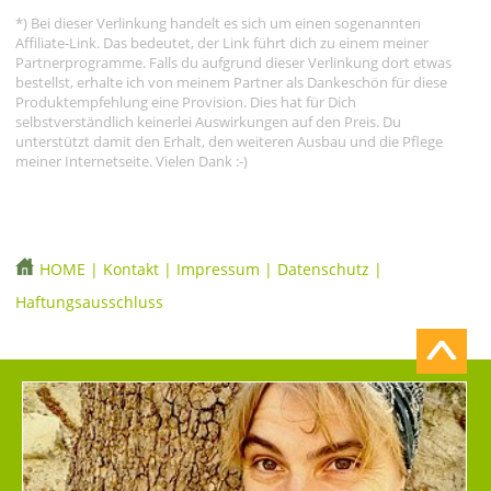
*) Bei dieser Verlinkung handelt es sich um einen sogenannten
Affiliate-Link. Das bedeutet, der Link führt dich zu einem meiner
Partnerprogramme. Falls du aufgrund dieser Verlinkung dort etwas
bestellst, erhalte ich von meinem Partner als Dankeschön für diese
Produktempfehlung eine Provision. Dies hat für Dich
selbstverständlich keinerlei Auswirkungen auf den Preis. Du
unterstützt damit den Erhalt, den weiteren Ausbau und die Pflege
meiner Internetseite. Vielen Dank :-)
HOME
|
Kontakt
|
Impressum
|
Datenschutz
|
Haftungsausschluss