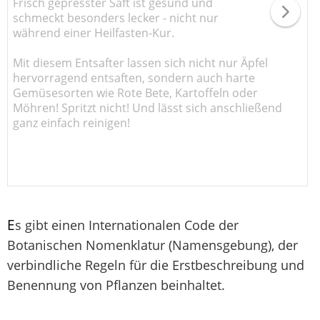
Frisch gepresster Saft ist gesund und
schmeckt besonders lecker - nicht nur
während einer Heilfasten-Kur.
Mit diesem Entsafter lassen sich nicht nur Äpfel
hervorragend entsaften, sondern auch harte
Gemüsesorten wie Rote Bete, Kartoffeln oder
Möhren! Spritzt nicht! Und lässt sich anschließend
ganz einfach reinigen!
E
s gibt einen Internationalen Code der
Botanischen Nomenklatur (Namensgebung), der
verbindliche Regeln für die Erstbeschreibung und
Benennung von Pflanzen beinhaltet.