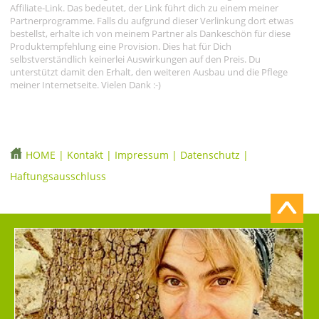
Affiliate-Link. Das bedeutet, der Link führt dich zu einem meiner
Partnerprogramme. Falls du aufgrund dieser Verlinkung dort etwas
bestellst, erhalte ich von meinem Partner als Dankeschön für diese
Produktempfehlung eine Provision. Dies hat für Dich
selbstverständlich keinerlei Auswirkungen auf den Preis. Du
unterstützt damit den Erhalt, den weiteren Ausbau und die Pflege
meiner Internetseite. Vielen Dank :-)
HOME
|
Kontakt
|
Impressum
|
Datenschutz
|
Haftungsausschluss