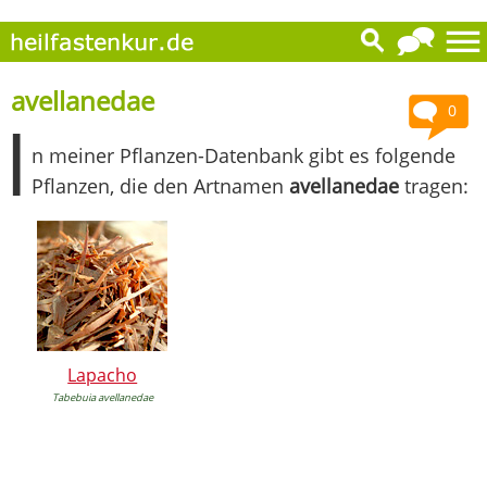
avellanedae
0
I
n meiner Pflanzen-Datenbank gibt es folgende
Pflanzen, die den Artnamen
avellanedae
tragen:
Lapacho
Tabebuia avellanedae