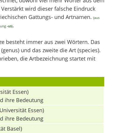
chnet, obwohl viel mehr Wörter aus dem
erstärkt wird dieser falsche Eindruck
griechischen Gattungs- und Artnamen.
(aus
.
ndung
-us
)
nze besteht immer aus zwei Wörtern. Das
(genus) und das zweite die Art (species).
ieben, die Artbezeichnung startet mit
sität Essen)
nd ihre Bedeutung
Universität Essen)
nd ihre Bedeutung
ät Basel)