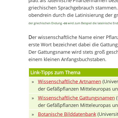
platt als
lateinische
Pflanzennamen bezei
griechischen Sprachgebrauch stammen. V
obendrein durch die Latinisierung der 
der griechischen Endung
-os
wird zum Beispiel die lateinische E
D
er wissenschaftliche Name einer Pfla
erste Wort bezeichnet dabei die Gattung 
Der Gattungsname wird stets groß geschr
einem kleinen Anfangsbuchstaben.
Link-Tipps zum Thema
»
Wissenschaftliche Artnamen
(Univer
der Gefäßpflanzen Mitteleuropas u
»
Wissenschaftliche Gattungsnamen
(
der Gefäßpflanzen Mitteleuropas u
»
Botanische Bilddatenbank
(Universit