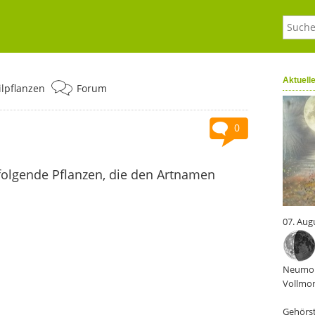
Aktuell
ilpflanzen
Forum
0
folgende Pflanzen, die den Artnamen
07. Aug
Neumon
Vollmon
Gehörst