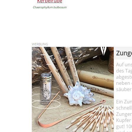
Kerbelrübe
Chaerophyllum bulbosum
Zung
Auf un
des Ta
abgesto
neben 
säuber
Ein Zun
schnell
Zungen
Kupfer 
gut! 10