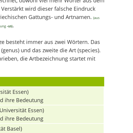
chnet, obwohl viel mehr Wörter aus dem
erstärkt wird dieser falsche Eindruck
griechischen Gattungs- und Artnamen.
(aus
.
ndung
-us
)
nze besteht immer aus zwei Wörtern. Das
(genus) und das zweite die Art (species).
ieben, die Artbezeichnung startet mit
sität Essen)
nd ihre Bedeutung
Universität Essen)
nd ihre Bedeutung
ät Basel)