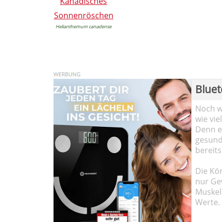
Kanadisches
Sonnenröschen
Helianthemum canadense
Bluet
Noch wi
wie vie
Denn ei
gesund
bereits
Die Kö
nur Ge
Muskel
Werte.