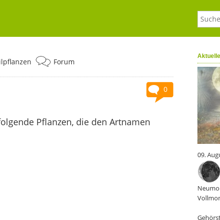
Aktuell
ilpflanzen
Forum
0
folgende Pflanzen, die den Artnamen
09. Aug
Neumon
Vollmon
Gehörst