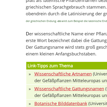
platt als
lateinische
Pflanzennamen bezei
griechischen Sprachgebrauch stammen. V
obendrein durch die Latinisierung der 
der griechischen Endung
-os
wird zum Beispiel die lateinische E
D
er wissenschaftliche Name einer Pfla
erste Wort bezeichnet dabei die Gattung 
Der Gattungsname wird stets groß geschr
einem kleinen Anfangsbuchstaben.
Link-Tipps zum Thema
»
Wissenschaftliche Artnamen
(Univer
der Gefäßpflanzen Mitteleuropas u
»
Wissenschaftliche Gattungsnamen
(
der Gefäßpflanzen Mitteleuropas u
»
Botanische Bilddatenbank
(Universit