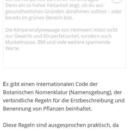
Denn ein zu hoher Fettanteil zeigt, ob du aus
gesundheitlichen Gründen abnehmen solltest – oder
bereits im grünen Bereich bist.
Die Körperanalysewaage von Heimwert misst nicht
nur Gewicht und Körperfettanteil, sondern auch
Muskelmasse, BMI und viele weitere spannende
Werte.
E
s gibt einen Internationalen Code der
Botanischen Nomenklatur (Namensgebung), der
verbindliche Regeln für die Erstbeschreibung und
Benennung von Pflanzen beinhaltet.
Diese Regeln sind ausgesprochen praktisch, da