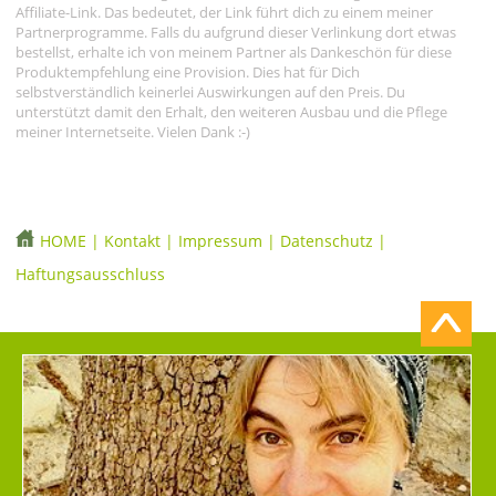
Affiliate-Link. Das bedeutet, der Link führt dich zu einem meiner
Partnerprogramme. Falls du aufgrund dieser Verlinkung dort etwas
bestellst, erhalte ich von meinem Partner als Dankeschön für diese
Produktempfehlung eine Provision. Dies hat für Dich
selbstverständlich keinerlei Auswirkungen auf den Preis. Du
unterstützt damit den Erhalt, den weiteren Ausbau und die Pflege
meiner Internetseite. Vielen Dank :-)
HOME
|
Kontakt
|
Impressum
|
Datenschutz
|
Haftungsausschluss