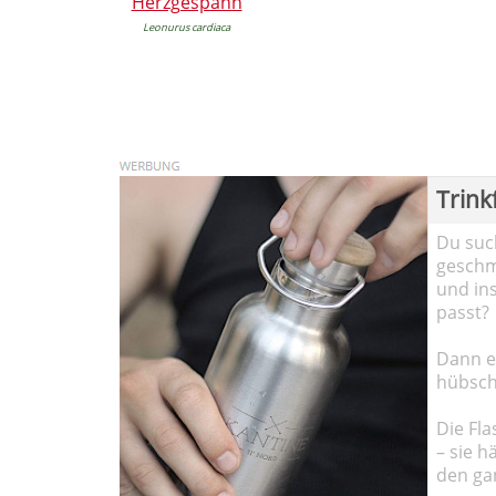
Herzgespann
Leonurus cardiaca
Trink
Du such
geschma
und in
passt?
Dann em
hübsch
Die Fla
– sie h
den ga