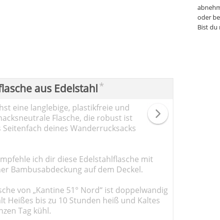
abnehm
oder be
Bist du
*
flasche aus Edelstahl
st eine langlebige, plastikfreie und
cksneutrale Flasche, die robust ist
s Seitenfach deines Wanderrucksacks
pfehle ich dir diese Edelstahlflasche mit
er Bambusabdeckung auf dem Deckel.
sche von „Kantine 51° Nord“ ist doppelwandig
ält Heißes bis zu 10 Stunden heiß und Kaltes
nzen Tag kühl.