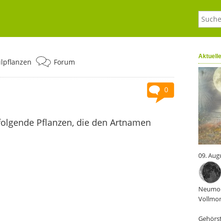
Aktuell
ilpflanzen
Forum
0
folgende Pflanzen, die den Artnamen
09. Aug
Neumon
Vollmon
Gehörst