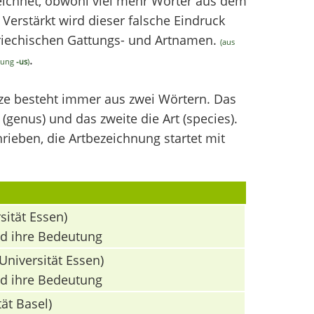
chnet, obwohl viel mehr Wörter aus dem
erstärkt wird dieser falsche Eindruck
griechischen Gattungs- und Artnamen.
(aus
.
ndung
-us
)
nze besteht immer aus zwei Wörtern. Das
(genus) und das zweite die Art (species).
ieben, die Artbezeichnung startet mit
sität Essen)
nd ihre Bedeutung
Universität Essen)
nd ihre Bedeutung
ät Basel)