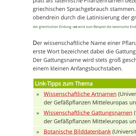
platt als
lateinische
Pflanzennamen bezei
griechischen Sprachgebrauch stammen. V
obendrein durch die Latinisierung der 
der griechischen Endung
-os
wird zum Beispiel die lateinische E
D
er wissenschaftliche Name einer Pfla
erste Wort bezeichnet dabei die Gattung 
Der Gattungsname wird stets groß geschr
einem kleinen Anfangsbuchstaben.
Link-Tipps zum Thema
»
Wissenschaftliche Artnamen
(Univer
der Gefäßpflanzen Mitteleuropas u
»
Wissenschaftliche Gattungsnamen
(
der Gefäßpflanzen Mitteleuropas u
»
Botanische Bilddatenbank
(Universit