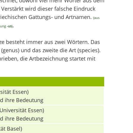
chnet, obwohl viel mehr Wörter aus dem
erstärkt wird dieser falsche Eindruck
griechischen Gattungs- und Artnamen.
(aus
.
ndung
-us
)
nze besteht immer aus zwei Wörtern. Das
(genus) und das zweite die Art (species).
ieben, die Artbezeichnung startet mit
sität Essen)
nd ihre Bedeutung
Universität Essen)
nd ihre Bedeutung
ät Basel)