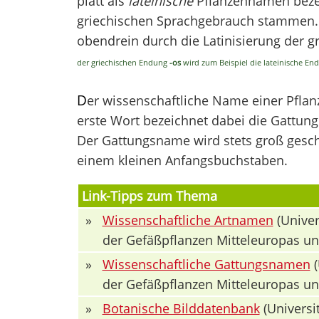
platt als
lateinische
Pflanzennamen bezei
griechischen Sprachgebrauch stammen. V
obendrein durch die Latinisierung der 
der griechischen Endung
-os
wird zum Beispiel die lateinische E
D
er wissenschaftliche Name einer Pfla
erste Wort bezeichnet dabei die Gattung 
Der Gattungsname wird stets groß geschr
einem kleinen Anfangsbuchstaben.
Link-Tipps zum Thema
»
Wissenschaftliche Artnamen
(Univer
der Gefäßpflanzen Mitteleuropas u
»
Wissenschaftliche Gattungsnamen
(
der Gefäßpflanzen Mitteleuropas u
»
Botanische Bilddatenbank
(Universit