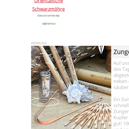
Orientalische
Schwarzmöhre
Daucus carota ssp.
afghanicus
Zung
Auf un
des Ta
abgesto
neben 
säuber
Ein Zun
schnell
Zungen
Kupfer 
gut! 10