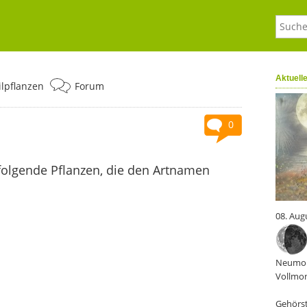
Aktuell
ilpflanzen
Forum
0
folgende Pflanzen, die den Artnamen
08. Aug
Neumon
Vollmon
Gehörst