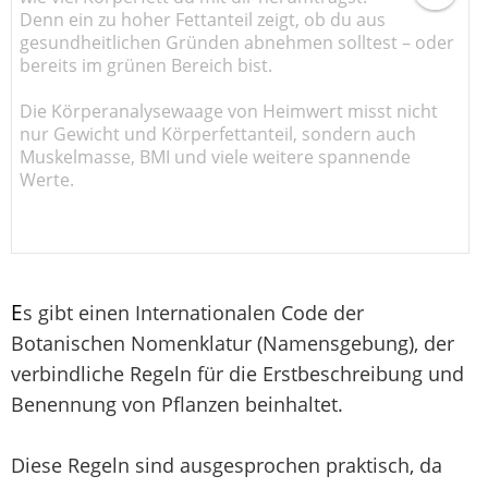
Denn ein zu hoher Fettanteil zeigt, ob du aus
gesundheitlichen Gründen abnehmen solltest – oder
bereits im grünen Bereich bist.
Die Körperanalysewaage von Heimwert misst nicht
nur Gewicht und Körperfettanteil, sondern auch
Muskelmasse, BMI und viele weitere spannende
Werte.
E
s gibt einen Internationalen Code der
Botanischen Nomenklatur (Namensgebung), der
verbindliche Regeln für die Erstbeschreibung und
Benennung von Pflanzen beinhaltet.
Diese Regeln sind ausgesprochen praktisch, da