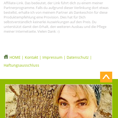
Affiliate-Link. Das bedeutet, der Link führt dich zu einem meiner
Partnerprogramme. Falls du aufgrund dieser Verlinkung dort etwas
bestellst, erhalte ich von meinem Partner als Dankeschön für diese
Produktempfehlung eine Provision. Dies hat für Dich
selbstverständlich keinerlei Auswirkungen auf den Preis. Du
unterstützt damit den Erhalt, den weiteren Ausbau und die Pflege
meiner Internetseite. Vielen Dank :-)
HOME
|
Kontakt
|
Impressum
|
Datenschutz
|
Haftungsausschluss