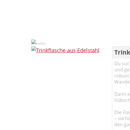
Trink
Du such
und ge
robust 
Wander
Dann em
hübsch
Die Fla
– sie h
den ga