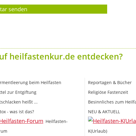
uf heilfastenkur.de entdecken?
rmentleerung beim Heilfasten
Reportagen & Bücher
ttel zur Entgiftung
Religiöse Fastenzeit
tschlacken heißt ...
Besinnliches zum Heilf
tox - was ist das?
NEU & AKTUELL
Heilfasten-
rum
K(Urlaub)