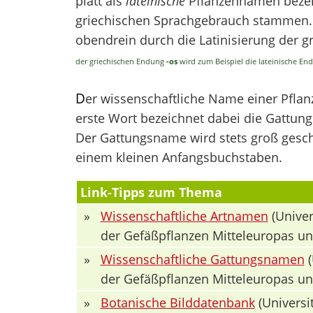
platt als
lateinische
Pflanzennamen bezei
griechischen Sprachgebrauch stammen. V
obendrein durch die Latinisierung der 
der griechischen Endung
-os
wird zum Beispiel die lateinische E
D
er wissenschaftliche Name einer Pfla
erste Wort bezeichnet dabei die Gattung 
Der Gattungsname wird stets groß geschr
einem kleinen Anfangsbuchstaben.
Link-Tipps zum Thema
»
Wissenschaftliche Artnamen
(Univer
der Gefäßpflanzen Mitteleuropas u
»
Wissenschaftliche Gattungsnamen
(
der Gefäßpflanzen Mitteleuropas u
»
Botanische Bilddatenbank
(Universit