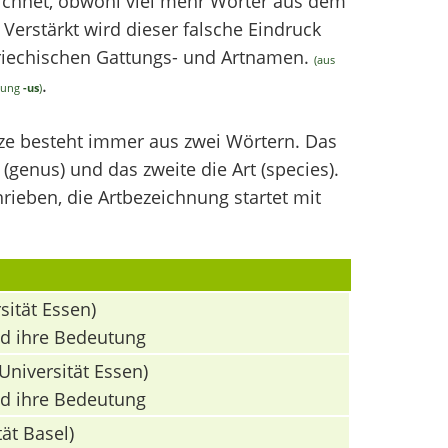
chnet, obwohl viel mehr Wörter aus dem
erstärkt wird dieser falsche Eindruck
griechischen Gattungs- und Artnamen.
(aus
.
ndung
-us
)
nze besteht immer aus zwei Wörtern. Das
(genus) und das zweite die Art (species).
ieben, die Artbezeichnung startet mit
sität Essen)
nd ihre Bedeutung
Universität Essen)
nd ihre Bedeutung
ät Basel)