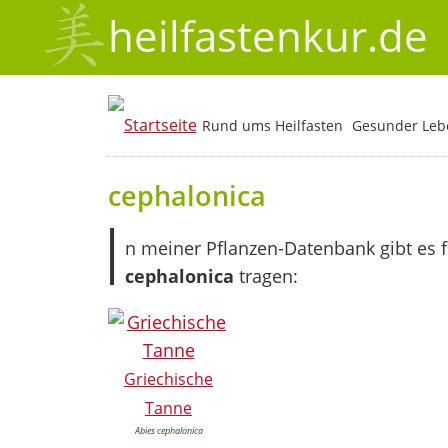
heilfastenkur.de
Rund ums Heilfasten
Gesunder Lebe
cephalonica
I
n meiner Pflanzen-Datenbank gibt es 
cephalonica
tragen:
Griechische
Tanne
Abies cephalonica