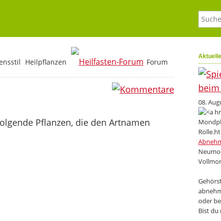
Aktuell
nsstil
Heilpflanzen
Forum
0
08. Aug
folgende Pflanzen, die den Artnamen
Abneh
Neumon
Vollmon
Gehörst
abnehm
oder be
Bist du