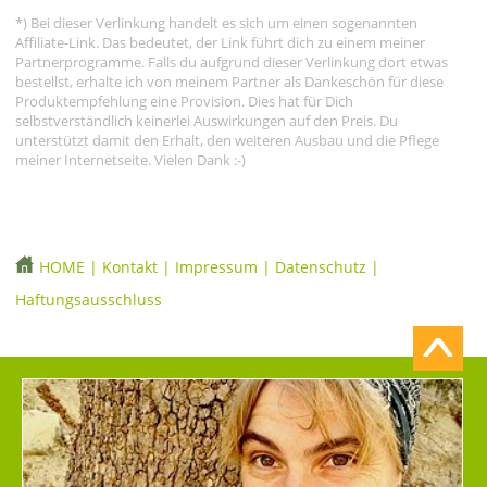
*) Bei dieser Verlinkung handelt es sich um einen sogenannten
Affiliate-Link. Das bedeutet, der Link führt dich zu einem meiner
Partnerprogramme. Falls du aufgrund dieser Verlinkung dort etwas
bestellst, erhalte ich von meinem Partner als Dankeschön für diese
Produktempfehlung eine Provision. Dies hat für Dich
selbstverständlich keinerlei Auswirkungen auf den Preis. Du
unterstützt damit den Erhalt, den weiteren Ausbau und die Pflege
meiner Internetseite. Vielen Dank :-)
HOME
|
Kontakt
|
Impressum
|
Datenschutz
|
Haftungsausschluss