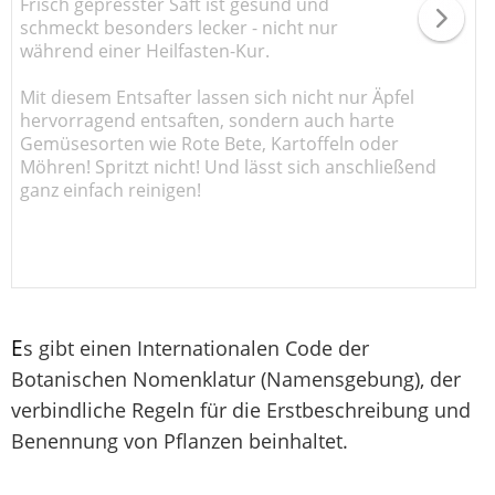
Frisch gepresster Saft ist gesund und
schmeckt besonders lecker - nicht nur
während einer Heilfasten-Kur.
Mit diesem Entsafter lassen sich nicht nur Äpfel
hervorragend entsaften, sondern auch harte
Gemüsesorten wie Rote Bete, Kartoffeln oder
Möhren! Spritzt nicht! Und lässt sich anschließend
ganz einfach reinigen!
E
s gibt einen Internationalen Code der
Botanischen Nomenklatur (Namensgebung), der
verbindliche Regeln für die Erstbeschreibung und
Benennung von Pflanzen beinhaltet.