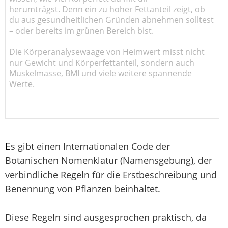
herumträgst. Denn ein zu hoher Fettanteil zeigt, ob
du aus gesundheitlichen Gründen abnehmen solltest
– oder bereits im grünen Bereich bist.
Die Körperanalysewaage von Heimwert misst nicht
nur Gewicht und Körperfettanteil, sondern auch
Muskelmasse, BMI und viele weitere spannende
Werte.
E
s gibt einen Internationalen Code der
Botanischen Nomenklatur (Namensgebung), der
verbindliche Regeln für die Erstbeschreibung und
Benennung von Pflanzen beinhaltet.
Diese Regeln sind ausgesprochen praktisch, da