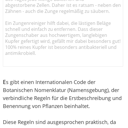
abgestorbene Zellen. Daher ist es ratsam - neben den
Zähnen - auch die Zunge regelmäßig zu säubern.
Ein Zungenreiniger hilft dabei, die lästigen Beläge
schnell und einfach zu entfernen. Dass dieser
Zungenschaber aus hochwertigem, langlebigen
Kupfer gefertigt wird, gefällt mir dabei besonders gut!
100% reines Kupfer ist besonders antibakteriell und
antimikrobiell.
E
s gibt einen Internationalen Code der
Botanischen Nomenklatur (Namensgebung), der
verbindliche Regeln für die Erstbeschreibung und
Benennung von Pflanzen beinhaltet.
Diese Regeln sind ausgesprochen praktisch, da