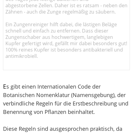
abgestorbene Zellen. Daher ist es ratsam - neben den
Zähnen - auch die Zunge regelmäßig zu säubern.
Ein Zungenreiniger hilft dabei, die lästigen Beläge
schnell und einfach zu entfernen. Dass dieser
Zungenschaber aus hochwertigem, langlebigen
Kupfer gefertigt wird, gefällt mir dabei besonders gut!
100% reines Kupfer ist besonders antibakteriell und
antimikrobiell.
E
s gibt einen Internationalen Code der
Botanischen Nomenklatur (Namensgebung), der
verbindliche Regeln für die Erstbeschreibung und
Benennung von Pflanzen beinhaltet.
Diese Regeln sind ausgesprochen praktisch, da