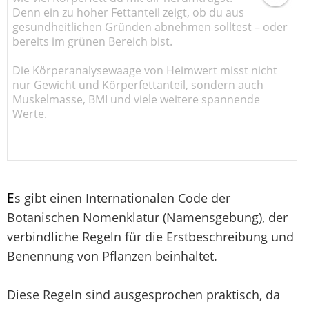
Denn ein zu hoher Fettanteil zeigt, ob du aus
gesundheitlichen Gründen abnehmen solltest – oder
bereits im grünen Bereich bist.
Die Körperanalysewaage von Heimwert misst nicht
nur Gewicht und Körperfettanteil, sondern auch
Muskelmasse, BMI und viele weitere spannende
Werte.
E
s gibt einen Internationalen Code der
Botanischen Nomenklatur (Namensgebung), der
verbindliche Regeln für die Erstbeschreibung und
Benennung von Pflanzen beinhaltet.
Diese Regeln sind ausgesprochen praktisch, da