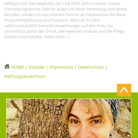
Affiliate-Link. Das bedeutet, der Link führt dich zu einem meiner
Partnerprogramme. Falls du aufgrund dieser Verlinkung dort etwas
bestellst, erhalte ich von meinem Partner als Dankeschön für diese
Produktempfehlung eine Provision. Dies hat für Dich
selbstverständlich keinerlei Auswirkungen auf den Preis. Du
unterstützt damit den Erhalt, den weiteren Ausbau und die Pflege
meiner Internetseite. Vielen Dank :-)
HOME
|
Kontakt
|
Impressum
|
Datenschutz
|
Haftungsausschluss