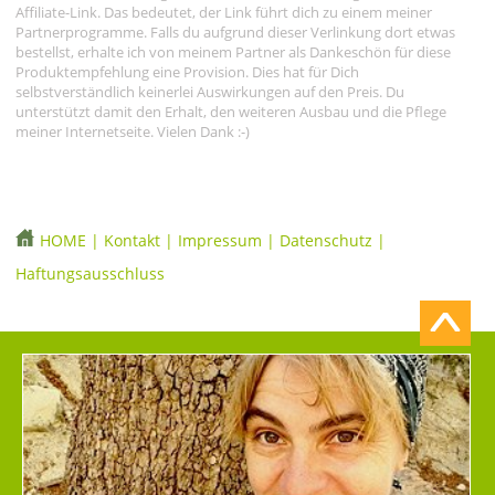
Affiliate-Link. Das bedeutet, der Link führt dich zu einem meiner
Partnerprogramme. Falls du aufgrund dieser Verlinkung dort etwas
bestellst, erhalte ich von meinem Partner als Dankeschön für diese
Produktempfehlung eine Provision. Dies hat für Dich
selbstverständlich keinerlei Auswirkungen auf den Preis. Du
unterstützt damit den Erhalt, den weiteren Ausbau und die Pflege
meiner Internetseite. Vielen Dank :-)
HOME
|
Kontakt
|
Impressum
|
Datenschutz
|
Haftungsausschluss