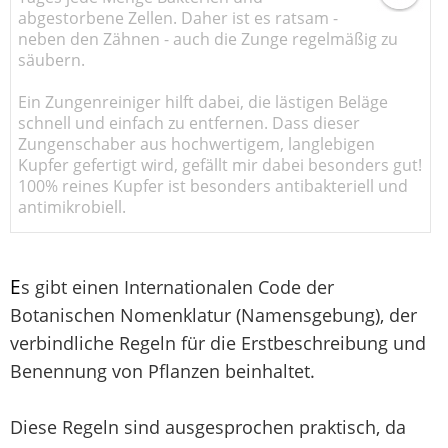
abgestorbene Zellen. Daher ist es ratsam -
neben den Zähnen - auch die Zunge regelmäßig zu
säubern.
Ein Zungenreiniger hilft dabei, die lästigen Beläge
schnell und einfach zu entfernen. Dass dieser
Zungenschaber aus hochwertigem, langlebigen
Kupfer gefertigt wird, gefällt mir dabei besonders gut!
100% reines Kupfer ist besonders antibakteriell und
antimikrobiell.
E
s gibt einen Internationalen Code der
Botanischen Nomenklatur (Namensgebung), der
verbindliche Regeln für die Erstbeschreibung und
Benennung von Pflanzen beinhaltet.
Diese Regeln sind ausgesprochen praktisch, da