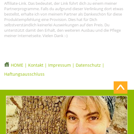
Affiliate-Link. Das bedeutet, der Link führt dich zu einem meiner
Partnerprogramme. Falls du aufgrund dieser Verlinkung dort etwas
bestellst, erhalte ich von meinem Partner als Dankeschön für diese
Produktempfehlung eine Provision. Dies hat für Dich
selbstverständlich keinerlei Auswirkungen auf den Preis. Du
unterstützt damit den Erhalt, den weiteren Ausbau und die Pflege
meiner Internetseite. Vielen Dank :-)
HOME
|
Kontakt
|
Impressum
|
Datenschutz
|
Haftungsausschluss