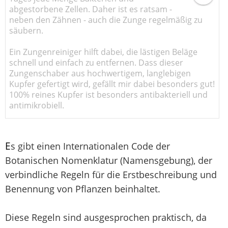
abgestorbene Zellen. Daher ist es ratsam -
neben den Zähnen - auch die Zunge regelmäßig zu
säubern.
Ein Zungenreiniger hilft dabei, die lästigen Beläge
schnell und einfach zu entfernen. Dass dieser
Zungenschaber aus hochwertigem, langlebigen
Kupfer gefertigt wird, gefällt mir dabei besonders gut!
100% reines Kupfer ist besonders antibakteriell und
antimikrobiell.
E
s gibt einen Internationalen Code der
Botanischen Nomenklatur (Namensgebung), der
verbindliche Regeln für die Erstbeschreibung und
Benennung von Pflanzen beinhaltet.
Diese Regeln sind ausgesprochen praktisch, da