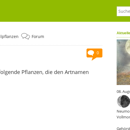
Aktuell
ilpflanzen
Forum
0
folgende Pflanzen, die den Artnamen
08. Aug
Neumon
Vollmon
Gehörst