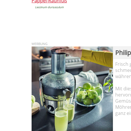
Pappel-Rauhfuß
Leccinum duriusculum
Phili
Frisch 
schmec
währen
Mit die
hervor
Gemüse
Möhren!
ganz ei