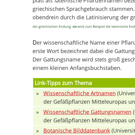
platt als
lateinische
Pflanzennamen bezei
griechischen Sprachgebrauch stammen. V
obendrein durch die Latinisierung der 
der griechischen Endung
-os
wird zum Beispiel die lateinische E
D
er wissenschaftliche Name einer Pfla
erste Wort bezeichnet dabei die Gattung 
Der Gattungsname wird stets groß geschr
einem kleinen Anfangsbuchstaben.
Link-Tipps zum Thema
»
Wissenschaftliche Artnamen
(Univer
der Gefäßpflanzen Mitteleuropas u
»
Wissenschaftliche Gattungsnamen
(
der Gefäßpflanzen Mitteleuropas u
»
Botanische Bilddatenbank
(Universit