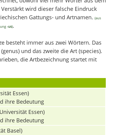
chnet, obwohl viel mehr Wörter aus dem
erstärkt wird dieser falsche Eindruck
griechischen Gattungs- und Artnamen.
(aus
.
ndung
-us
)
nze besteht immer aus zwei Wörtern. Das
(genus) und das zweite die Art (species).
ieben, die Artbezeichnung startet mit
sität Essen)
nd ihre Bedeutung
Universität Essen)
nd ihre Bedeutung
ät Basel)