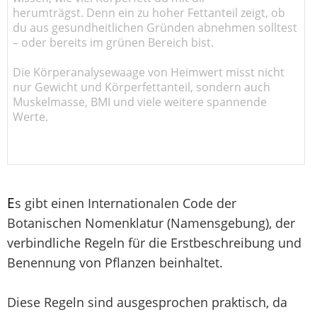
herumträgst. Denn ein zu hoher Fettanteil zeigt, ob
du aus gesundheitlichen Gründen abnehmen solltest
– oder bereits im grünen Bereich bist.
Die Körperanalysewaage von Heimwert misst nicht
nur Gewicht und Körperfettanteil, sondern auch
Muskelmasse, BMI und viele weitere spannende
Werte.
E
s gibt einen Internationalen Code der
Botanischen Nomenklatur (Namensgebung), der
verbindliche Regeln für die Erstbeschreibung und
Benennung von Pflanzen beinhaltet.
Diese Regeln sind ausgesprochen praktisch, da