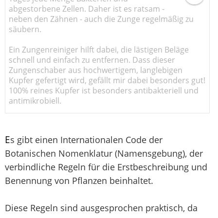
abgestorbene Zellen. Daher ist es ratsam -
neben den Zähnen - auch die Zunge regelmäßig zu
säubern.
Ein Zungenreiniger hilft dabei, die lästigen Beläge
schnell und einfach zu entfernen. Dass dieser
Zungenschaber aus hochwertigem, langlebigen
Kupfer gefertigt wird, gefällt mir dabei besonders gut!
100% reines Kupfer ist besonders antibakteriell und
antimikrobiell.
E
s gibt einen Internationalen Code der
Botanischen Nomenklatur (Namensgebung), der
verbindliche Regeln für die Erstbeschreibung und
Benennung von Pflanzen beinhaltet.
Diese Regeln sind ausgesprochen praktisch, da