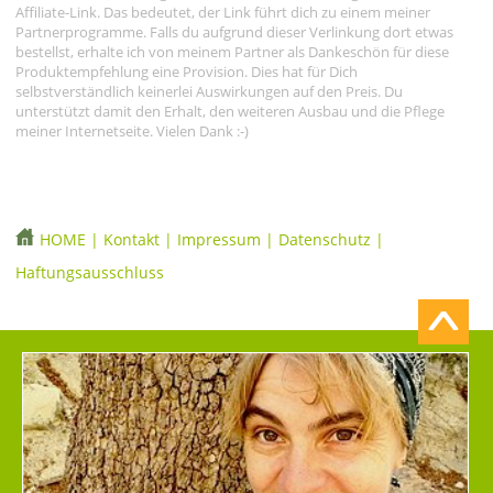
Affiliate-Link. Das bedeutet, der Link führt dich zu einem meiner
Partnerprogramme. Falls du aufgrund dieser Verlinkung dort etwas
bestellst, erhalte ich von meinem Partner als Dankeschön für diese
Produktempfehlung eine Provision. Dies hat für Dich
selbstverständlich keinerlei Auswirkungen auf den Preis. Du
unterstützt damit den Erhalt, den weiteren Ausbau und die Pflege
meiner Internetseite. Vielen Dank :-)
HOME
|
Kontakt
|
Impressum
|
Datenschutz
|
Haftungsausschluss