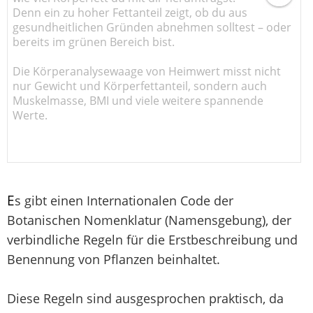
Denn ein zu hoher Fettanteil zeigt, ob du aus
gesundheitlichen Gründen abnehmen solltest – oder
bereits im grünen Bereich bist.
Die Körperanalysewaage von Heimwert misst nicht
nur Gewicht und Körperfettanteil, sondern auch
Muskelmasse, BMI und viele weitere spannende
Werte.
E
s gibt einen Internationalen Code der
Botanischen Nomenklatur (Namensgebung), der
verbindliche Regeln für die Erstbeschreibung und
Benennung von Pflanzen beinhaltet.
Diese Regeln sind ausgesprochen praktisch, da