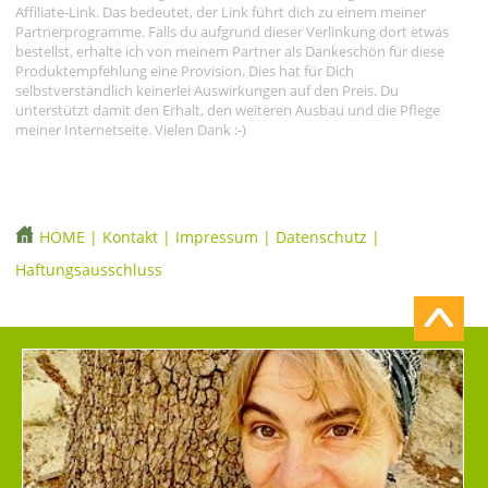
Affiliate-Link. Das bedeutet, der Link führt dich zu einem meiner
Partnerprogramme. Falls du aufgrund dieser Verlinkung dort etwas
bestellst, erhalte ich von meinem Partner als Dankeschön für diese
Produktempfehlung eine Provision. Dies hat für Dich
selbstverständlich keinerlei Auswirkungen auf den Preis. Du
unterstützt damit den Erhalt, den weiteren Ausbau und die Pflege
meiner Internetseite. Vielen Dank :-)
HOME
|
Kontakt
|
Impressum
|
Datenschutz
|
Haftungsausschluss