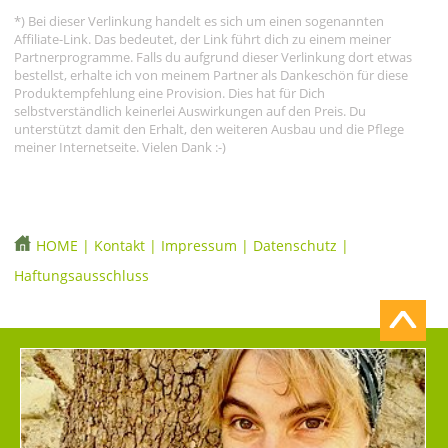
*) Bei dieser Verlinkung handelt es sich um einen sogenannten
Affiliate-Link. Das bedeutet, der Link führt dich zu einem meiner
Partnerprogramme. Falls du aufgrund dieser Verlinkung dort etwas
bestellst, erhalte ich von meinem Partner als Dankeschön für diese
Produktempfehlung eine Provision. Dies hat für Dich
selbstverständlich keinerlei Auswirkungen auf den Preis. Du
unterstützt damit den Erhalt, den weiteren Ausbau und die Pflege
meiner Internetseite. Vielen Dank :-)
HOME
|
Kontakt
|
Impressum
|
Datenschutz
|
Haftungsausschluss