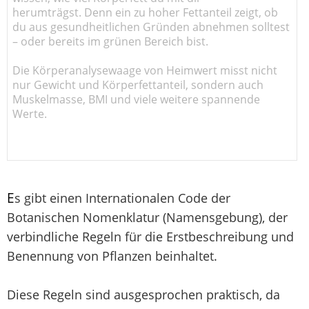
herumträgst. Denn ein zu hoher Fettanteil zeigt, ob
du aus gesundheitlichen Gründen abnehmen solltest
– oder bereits im grünen Bereich bist.
Die Körperanalysewaage von Heimwert misst nicht
nur Gewicht und Körperfettanteil, sondern auch
Muskelmasse, BMI und viele weitere spannende
Werte.
E
s gibt einen Internationalen Code der
Botanischen Nomenklatur (Namensgebung), der
verbindliche Regeln für die Erstbeschreibung und
Benennung von Pflanzen beinhaltet.
Diese Regeln sind ausgesprochen praktisch, da