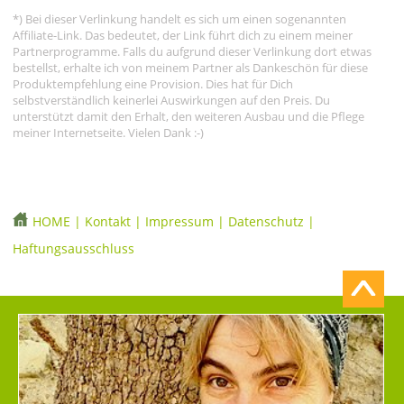
*) Bei dieser Verlinkung handelt es sich um einen sogenannten
Affiliate-Link. Das bedeutet, der Link führt dich zu einem meiner
Partnerprogramme. Falls du aufgrund dieser Verlinkung dort etwas
bestellst, erhalte ich von meinem Partner als Dankeschön für diese
Produktempfehlung eine Provision. Dies hat für Dich
selbstverständlich keinerlei Auswirkungen auf den Preis. Du
unterstützt damit den Erhalt, den weiteren Ausbau und die Pflege
meiner Internetseite. Vielen Dank :-)
HOME
|
Kontakt
|
Impressum
|
Datenschutz
|
Haftungsausschluss