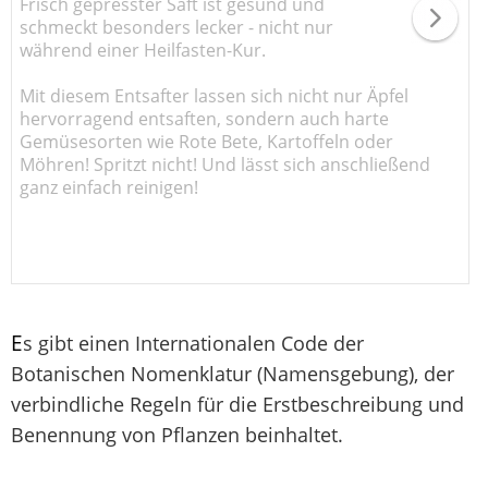
Frisch gepresster Saft ist gesund und
schmeckt besonders lecker - nicht nur
während einer Heilfasten-Kur.
Mit diesem Entsafter lassen sich nicht nur Äpfel
hervorragend entsaften, sondern auch harte
Gemüsesorten wie Rote Bete, Kartoffeln oder
Möhren! Spritzt nicht! Und lässt sich anschließend
ganz einfach reinigen!
E
s gibt einen Internationalen Code der
Botanischen Nomenklatur (Namensgebung), der
verbindliche Regeln für die Erstbeschreibung und
Benennung von Pflanzen beinhaltet.