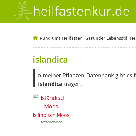
heilfastenkur.de
Rund ums Heilfasten
Gesunder Lebensstil
He
islandica
I
n meiner Pflanzen-Datenbank gibt es 
islandica
tragen:
Isländisch Moos
Cetraria islandica