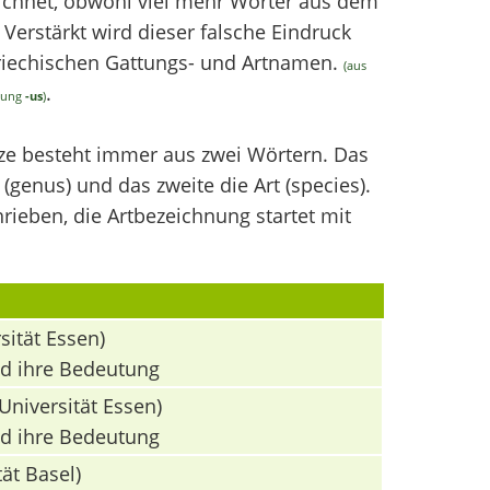
chnet, obwohl viel mehr Wörter aus dem
erstärkt wird dieser falsche Eindruck
griechischen Gattungs- und Artnamen.
(aus
.
ndung
-us
)
nze besteht immer aus zwei Wörtern. Das
(genus) und das zweite die Art (species).
ieben, die Artbezeichnung startet mit
sität Essen)
nd ihre Bedeutung
Universität Essen)
nd ihre Bedeutung
ät Basel)