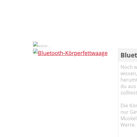
Blue
Noch wi
wissen,
herumtr
du aus
solltes
Die Kö
nur Ge
Muskel
Werte.