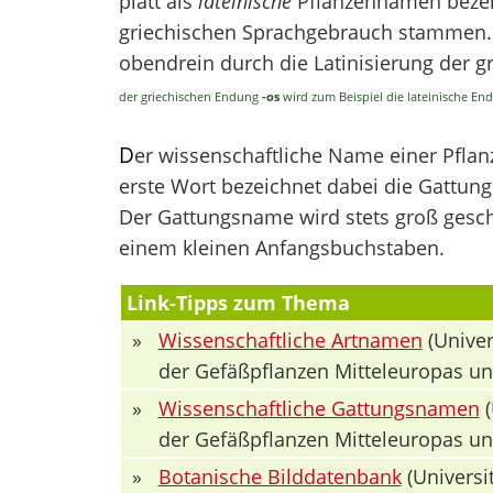
platt als
lateinische
Pflanzennamen bezei
griechischen Sprachgebrauch stammen. V
obendrein durch die Latinisierung der 
der griechischen Endung
-os
wird zum Beispiel die lateinische E
D
er wissenschaftliche Name einer Pfla
erste Wort bezeichnet dabei die Gattung 
Der Gattungsname wird stets groß geschr
einem kleinen Anfangsbuchstaben.
Link-Tipps zum Thema
»
Wissenschaftliche Artnamen
(Univer
der Gefäßpflanzen Mitteleuropas u
»
Wissenschaftliche Gattungsnamen
(
der Gefäßpflanzen Mitteleuropas u
»
Botanische Bilddatenbank
(Universit