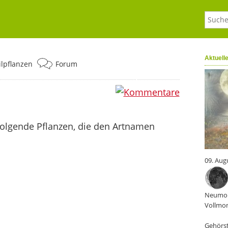
Aktuell
ilpflanzen
Forum
0
folgende Pflanzen, die den Artnamen
09. Aug
Neumon
Vollmon
Gehörst