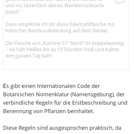
und ins Seitenfach deines Wanderrucksacks
passt?
Dann empfehle ich dir diese Edelstahlflasche mit
hübscher Bambusabdeckung auf dem Deckel.
Die Flasche von „Kantine 51° Nord“ ist doppelwandig
– sie hält Heißes bis zu 10 Stunden heiß und Kaltes
den ganzen Tag kühl.
E
s gibt einen Internationalen Code der
Botanischen Nomenklatur (Namensgebung), der
verbindliche Regeln für die Erstbeschreibung und
Benennung von Pflanzen beinhaltet.
Diese Regeln sind ausgesprochen praktisch, da