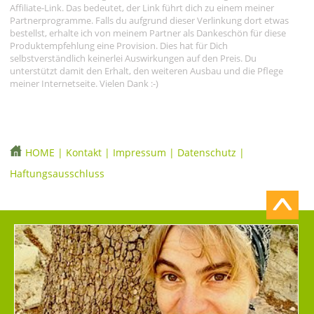
Affiliate-Link. Das bedeutet, der Link führt dich zu einem meiner
Partnerprogramme. Falls du aufgrund dieser Verlinkung dort etwas
bestellst, erhalte ich von meinem Partner als Dankeschön für diese
Produktempfehlung eine Provision. Dies hat für Dich
selbstverständlich keinerlei Auswirkungen auf den Preis. Du
unterstützt damit den Erhalt, den weiteren Ausbau und die Pflege
meiner Internetseite. Vielen Dank :-)
HOME
|
Kontakt
|
Impressum
|
Datenschutz
|
Haftungsausschluss