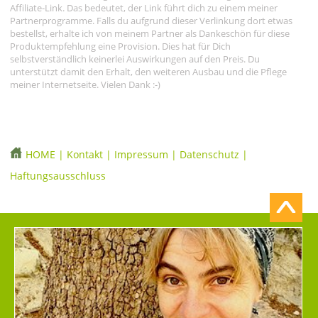
Affiliate-Link. Das bedeutet, der Link führt dich zu einem meiner
Partnerprogramme. Falls du aufgrund dieser Verlinkung dort etwas
bestellst, erhalte ich von meinem Partner als Dankeschön für diese
Produktempfehlung eine Provision. Dies hat für Dich
selbstverständlich keinerlei Auswirkungen auf den Preis. Du
unterstützt damit den Erhalt, den weiteren Ausbau und die Pflege
meiner Internetseite. Vielen Dank :-)
HOME
|
Kontakt
|
Impressum
|
Datenschutz
|
Haftungsausschluss