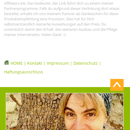
Affiliate-Link. Das bedeutet, der Link führt dich zu einem meiner
Partnerprogramme. Falls du aufgrund dieser Verlinkung dort etwas
bestellst, erhalte ich von meinem Partner als Dankeschön für diese
Produktempfehlung eine Provision. Dies hat für Dich
selbstverständlich keinerlei Auswirkungen auf den Preis. Du
unterstützt damit den Erhalt, den weiteren Ausbau und die Pflege
meiner Internetseite. Vielen Dank :-)
HOME
|
Kontakt
|
Impressum
|
Datenschutz
|
Haftungsausschluss