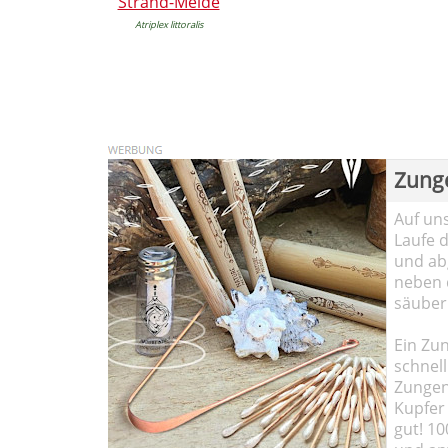
Strand-Melde
Atriplex littoralis
Zung
Auf un
Laufe 
und abg
neben 
säuber
Ein Zun
schnell
Zungen
Kupfer 
gut! 10