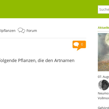
Aktuell
ilpflanzen
Forum
0
folgende Pflanzen, die den Artnamen
07. Aug
Neumon
Vollmon
Gehörst