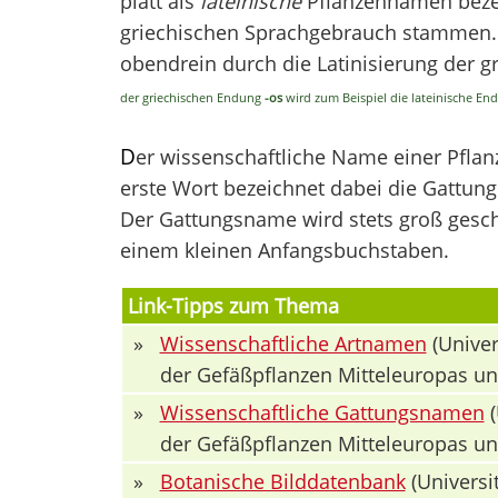
platt als
lateinische
Pflanzennamen bezei
griechischen Sprachgebrauch stammen. V
obendrein durch die Latinisierung der 
der griechischen Endung
-os
wird zum Beispiel die lateinische E
D
er wissenschaftliche Name einer Pfla
erste Wort bezeichnet dabei die Gattung 
Der Gattungsname wird stets groß geschr
einem kleinen Anfangsbuchstaben.
Link-Tipps zum Thema
»
Wissenschaftliche Artnamen
(Univer
der Gefäßpflanzen Mitteleuropas u
»
Wissenschaftliche Gattungsnamen
(
der Gefäßpflanzen Mitteleuropas u
»
Botanische Bilddatenbank
(Universit