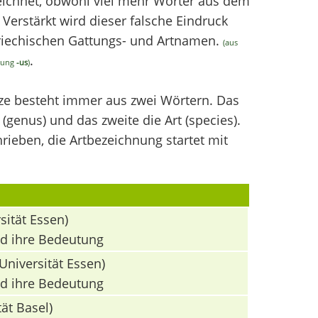
chnet, obwohl viel mehr Wörter aus dem
erstärkt wird dieser falsche Eindruck
griechischen Gattungs- und Artnamen.
(aus
.
ndung
-us
)
nze besteht immer aus zwei Wörtern. Das
(genus) und das zweite die Art (species).
ieben, die Artbezeichnung startet mit
sität Essen)
nd ihre Bedeutung
Universität Essen)
nd ihre Bedeutung
ät Basel)