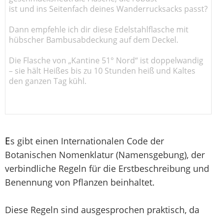
ist und ins Seitenfach deines Wanderrucksacks passt?
Dann empfehle ich dir diese Edelstahlflasche mit
hübscher Bambusabdeckung auf dem Deckel.
Die Flasche von „Kantine 51° Nord“ ist doppelwandig
– sie hält Heißes bis zu 10 Stunden heiß und Kaltes
den ganzen Tag kühl.
E
s gibt einen Internationalen Code der
Botanischen Nomenklatur (Namensgebung), der
verbindliche Regeln für die Erstbeschreibung und
Benennung von Pflanzen beinhaltet.
Diese Regeln sind ausgesprochen praktisch, da