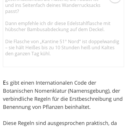
und ins Seitenfach deines Wanderrucksacks
passt?
Dann empfehle ich dir diese Edelstahlflasche mit
hübscher Bambusabdeckung auf dem Deckel.
Die Flasche von „Kantine 51° Nord“ ist doppelwandig
– sie hält Heißes bis zu 10 Stunden heiß und Kaltes
den ganzen Tag kühl.
E
s gibt einen Internationalen Code der
Botanischen Nomenklatur (Namensgebung), der
verbindliche Regeln für die Erstbeschreibung und
Benennung von Pflanzen beinhaltet.
Diese Regeln sind ausgesprochen praktisch, da