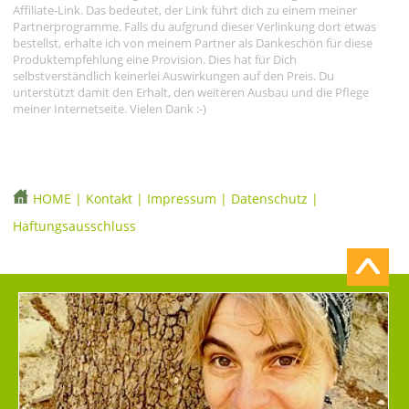
Affiliate-Link. Das bedeutet, der Link führt dich zu einem meiner
Partnerprogramme. Falls du aufgrund dieser Verlinkung dort etwas
bestellst, erhalte ich von meinem Partner als Dankeschön für diese
Produktempfehlung eine Provision. Dies hat für Dich
selbstverständlich keinerlei Auswirkungen auf den Preis. Du
unterstützt damit den Erhalt, den weiteren Ausbau und die Pflege
meiner Internetseite. Vielen Dank :-)
HOME
|
Kontakt
|
Impressum
|
Datenschutz
|
Haftungsausschluss