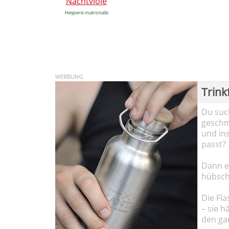
Nachtviole
Hesperis matronalis
Trink
Du such
geschma
und in
passt?
Dann em
hübsch
Die Fla
– sie h
den ga