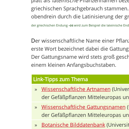
platt als
lateinische
Pflanzennamen bezei
griechischen Sprachgebrauch stammen. V
obendrein durch die Latinisierung der 
der griechischen Endung
-os
wird zum Beispiel die lateinische E
D
er wissenschaftliche Name einer Pfla
erste Wort bezeichnet dabei die Gattung 
Der Gattungsname wird stets groß geschr
einem kleinen Anfangsbuchstaben.
Link-Tipps zum Thema
»
Wissenschaftliche Artnamen
(Univer
der Gefäßpflanzen Mitteleuropas u
»
Wissenschaftliche Gattungsnamen
(
der Gefäßpflanzen Mitteleuropas u
»
Botanische Bilddatenbank
(Universit