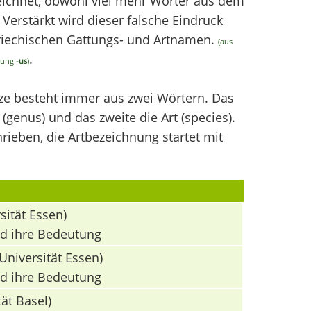
chnet, obwohl viel mehr Wörter aus dem
erstärkt wird dieser falsche Eindruck
griechischen Gattungs- und Artnamen.
(aus
.
ndung
-us
)
nze besteht immer aus zwei Wörtern. Das
(genus) und das zweite die Art (species).
ieben, die Artbezeichnung startet mit
sität Essen)
nd ihre Bedeutung
Universität Essen)
nd ihre Bedeutung
ät Basel)