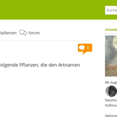
Aktuell
ilpflanzen
Forum
0
folgende Pflanzen, die den Artnamen
08. Aug
Neumon
Vollmon
Gehörst