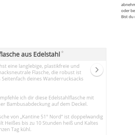
abnehm
oder be
Bist du
*
flasche aus Edelstahl
st eine langlebige, plastikfreie und
cksneutrale Flasche, die robust ist
s Seitenfach deines Wanderrucksacks
pfehle ich dir diese Edelstahlflasche mit
er Bambusabdeckung auf dem Deckel.
sche von „Kantine 51° Nord“ ist doppelwandig
ält Heißes bis zu 10 Stunden heiß und Kaltes
nzen Tag kühl.