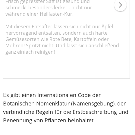
Frisch gepresster Saft ist gesund und
schmeckt besonders lecker - nicht nur
während einer Heilfasten-Kur.
Mit diesem Entsafter lassen sich nicht nur Äpfel
hervorragend entsaften, sondern auch harte
Gemüsesorten wie Rote Bete, Kartoffeln oder
Möhren! Spritzt nicht! Und lässt sich anschließend
ganz einfach reinigen!
E
s gibt einen Internationalen Code der
Botanischen Nomenklatur (Namensgebung), der
verbindliche Regeln für die Erstbeschreibung und
Benennung von Pflanzen beinhaltet.