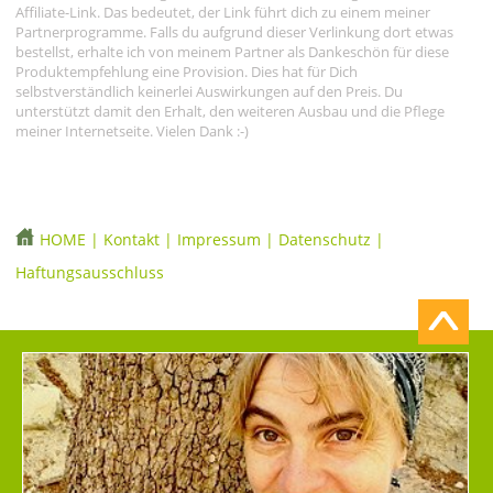
Affiliate-Link. Das bedeutet, der Link führt dich zu einem meiner
Partnerprogramme. Falls du aufgrund dieser Verlinkung dort etwas
bestellst, erhalte ich von meinem Partner als Dankeschön für diese
Produktempfehlung eine Provision. Dies hat für Dich
selbstverständlich keinerlei Auswirkungen auf den Preis. Du
unterstützt damit den Erhalt, den weiteren Ausbau und die Pflege
meiner Internetseite. Vielen Dank :-)
HOME
|
Kontakt
|
Impressum
|
Datenschutz
|
Haftungsausschluss