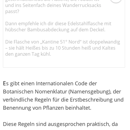
und ins Seitenfach deines Wanderrucksacks
passt?
Dann empfehle ich dir diese Edelstahlflasche mit
hübscher Bambusabdeckung auf dem Deckel.
Die Flasche von „Kantine 51° Nord“ ist doppelwandig
– sie hält Heißes bis zu 10 Stunden heiß und Kaltes
den ganzen Tag kühl.
E
s gibt einen Internationalen Code der
Botanischen Nomenklatur (Namensgebung), der
verbindliche Regeln für die Erstbeschreibung und
Benennung von Pflanzen beinhaltet.
Diese Regeln sind ausgesprochen praktisch, da