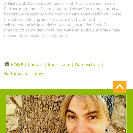
Affiliate-Link. Das bedeutet, der Link führt dich zu einem meiner
Partnerprogramme. Falls du aufgrund dieser Verlinkung dort etwas
bestellst, erhalte ich von meinem Partner als Dankeschön für diese
Produktempfehlung eine Provision. Dies hat für Dich
selbstverständlich keinerlei Auswirkungen auf den Preis. Du
unterstützt damit den Erhalt, den weiteren Ausbau und die Pflege
meiner Internetseite. Vielen Dank :-)
HOME
|
Kontakt
|
Impressum
|
Datenschutz
|
Haftungsausschluss