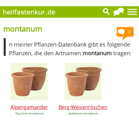
montanum
0
I
n meiner Pflanzen-Datenbank gibt es folgende
Pflanzen, die den Artnamen
montanum
tragen:
Alpengamander
Berg-Weisenröschen
Teucrium montanum
Epilobium montanum