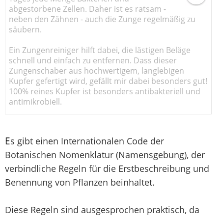
abgestorbene Zellen. Daher ist es ratsam -
neben den Zähnen - auch die Zunge regelmäßig zu
säubern.
Ein Zungenreiniger hilft dabei, die lästigen Beläge
schnell und einfach zu entfernen. Dass dieser
Zungenschaber aus hochwertigem, langlebigen
Kupfer gefertigt wird, gefällt mir dabei besonders gut!
100% reines Kupfer ist besonders antibakteriell und
antimikrobiell.
E
s gibt einen Internationalen Code der
Botanischen Nomenklatur (Namensgebung), der
verbindliche Regeln für die Erstbeschreibung und
Benennung von Pflanzen beinhaltet.
Diese Regeln sind ausgesprochen praktisch, da