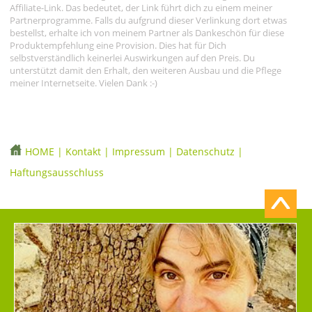
Affiliate-Link. Das bedeutet, der Link führt dich zu einem meiner
Partnerprogramme. Falls du aufgrund dieser Verlinkung dort etwas
bestellst, erhalte ich von meinem Partner als Dankeschön für diese
Produktempfehlung eine Provision. Dies hat für Dich
selbstverständlich keinerlei Auswirkungen auf den Preis. Du
unterstützt damit den Erhalt, den weiteren Ausbau und die Pflege
meiner Internetseite. Vielen Dank :-)
HOME
|
Kontakt
|
Impressum
|
Datenschutz
|
Haftungsausschluss