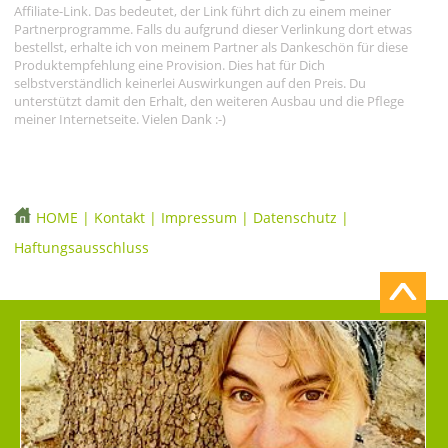
Affiliate-Link. Das bedeutet, der Link führt dich zu einem meiner
Partnerprogramme. Falls du aufgrund dieser Verlinkung dort etwas
bestellst, erhalte ich von meinem Partner als Dankeschön für diese
Produktempfehlung eine Provision. Dies hat für Dich
selbstverständlich keinerlei Auswirkungen auf den Preis. Du
unterstützt damit den Erhalt, den weiteren Ausbau und die Pflege
meiner Internetseite. Vielen Dank :-)
HOME
|
Kontakt
|
Impressum
|
Datenschutz
|
Haftungsausschluss