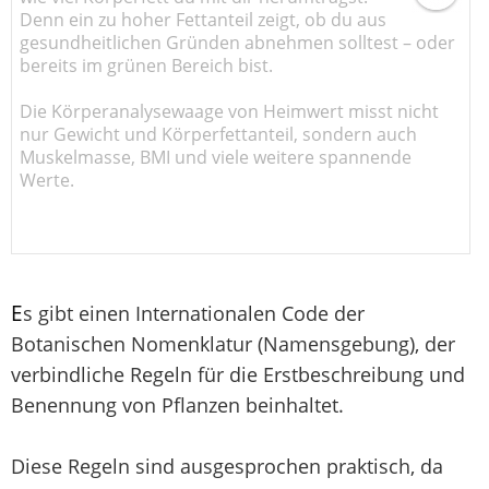
Denn ein zu hoher Fettanteil zeigt, ob du aus
gesundheitlichen Gründen abnehmen solltest – oder
bereits im grünen Bereich bist.
Die Körperanalysewaage von Heimwert misst nicht
nur Gewicht und Körperfettanteil, sondern auch
Muskelmasse, BMI und viele weitere spannende
Werte.
E
s gibt einen Internationalen Code der
Botanischen Nomenklatur (Namensgebung), der
verbindliche Regeln für die Erstbeschreibung und
Benennung von Pflanzen beinhaltet.
Diese Regeln sind ausgesprochen praktisch, da