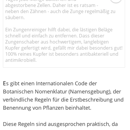
abgestorbene Zellen. Daher ist es ratsam -
neben den Zähnen - auch die Zunge regelmäßig zu
säubern.
Ein Zungenreiniger hilft dabei, die lästigen Beläge
schnell und einfach zu entfernen. Dass dieser
Zungenschaber aus hochwertigem, langlebigen
Kupfer gefertigt wird, gefällt mir dabei besonders gut!
100% reines Kupfer ist besonders antibakteriell und
antimikrobiell.
E
s gibt einen Internationalen Code der
Botanischen Nomenklatur (Namensgebung), der
verbindliche Regeln für die Erstbeschreibung und
Benennung von Pflanzen beinhaltet.
Diese Regeln sind ausgesprochen praktisch, da