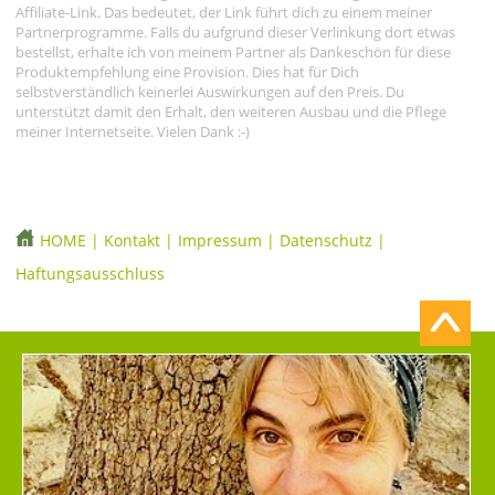
Affiliate-Link. Das bedeutet, der Link führt dich zu einem meiner
Partnerprogramme. Falls du aufgrund dieser Verlinkung dort etwas
bestellst, erhalte ich von meinem Partner als Dankeschön für diese
Produktempfehlung eine Provision. Dies hat für Dich
selbstverständlich keinerlei Auswirkungen auf den Preis. Du
unterstützt damit den Erhalt, den weiteren Ausbau und die Pflege
meiner Internetseite. Vielen Dank :-)
HOME
|
Kontakt
|
Impressum
|
Datenschutz
|
Haftungsausschluss